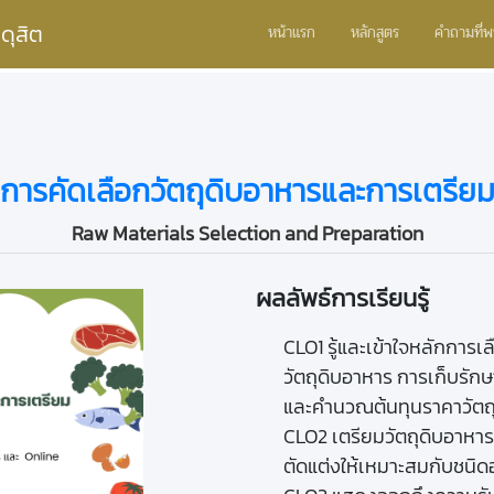
ดุสิต
หน้าแรก
หลักสูตร
คำถามที่
การคัดเลือกวัตถุดิบอาหารและการเตรีย
Raw Materials Selection and Preparation
ผลลัพธ์การเรียนรู้
CLO1 รู้และเข้าใจหลักการเ
วัตถุดิบอาหาร การเก็บรัก
และคำนวณต้นทุนราคาวัตถุดิ
CLO2 เตรียมวัตถุดิบอาหาร
ตัดแต่งให้เหมาะสมกับชนิดอ