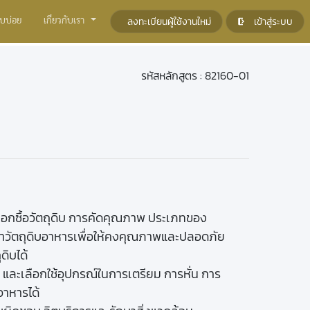
พบบ่อย
เกี่ยวกับเรา
ลงทะเบียนผู้ใช้งานใหม่
เข้าสู่ระบบ
รหัสหลักสูตร : 82160-01
ม
ลือกซื้อวัตถุดิบ การคัดคุณภาพ ประเภทของ
ษาวัตถุดิบอาหารเพื่อให้คงคุณภาพและปลอดภัย 
บได้ 

 และเลือกใช้อุปกรณ์ในการเตรียม การหั่น การ
าหารได้
